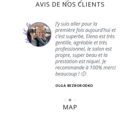
AVIS DE NOS CLIENTS
ena est
J’y suis aller pour la
t
première fois aujourd’hui et
c’est superbe, Elena est très
et
gentille, agréable et très
onseils
professionnel, le salon est
Le
propre, super beau et la
 est
prestation est niquel. Je
recommande à 100% merci
beaucoup ! 🙂
OLGA BEZBORODKO
MAP